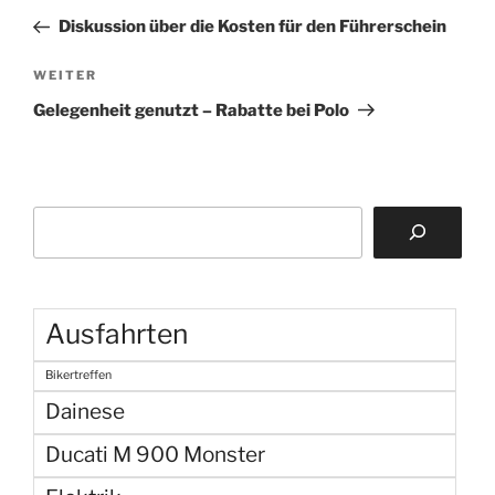
Beitrag
Diskussion über die Kosten für den Führerschein
Nächster
WEITER
Beitrag
Gelegenheit genutzt – Rabatte bei Polo
Suchen
Ausfahrten
Bikertreffen
Dainese
Ducati M 900 Monster