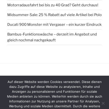
Motorradausfahrt bei bis zu 40 Grad? Geht durchaus!
Midsummer-Sale: 25 % Rabatt auf viele Artikel bei Polo
Ducati 900 Monster mit Vergaser – ein kurzer Eindruck
Bambus-Funktionswäsche – derzeit im Angebot und
gleich nochmal nachgekauft
Auf dieser Website werden Cookies verwendet. Diese dienen
Impressum
dazu Zugriffe auf diese Website zu analysieren, Inhalte und
Anzeigen zu personalisieren und Funktionen für soziale
Datenschutzerklärung
Medien anbieten zu können. Weiterhin werden durch sie auch
Informationen zur Nutzung an unsere Partner für Analysen,
Werbung und soziale Medien übermittelt. Durch die weitere