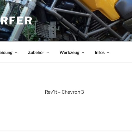
RFER
eidung
Zubehör
Werkzeug
Infos
Rev’it – Chevron 3