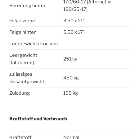
170/60-17 (Alternativ:
Bereifung hinten
180/55-17)
Felge vorne
3.50 x 21″
Felge hinten
5.50 x 17″
Leergewicht (trocken)
Leergewicht
251 kg
(fahrbereit)
zulässiges
450 kg
Gesamtgewicht
Zuladung
199 kg
Kraftstoff und Verbrauch
Kraftstoff
Normal