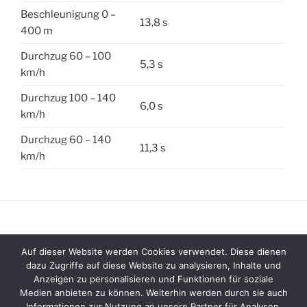
Beschleunigung 0 –
13,8 s
400 m
Durchzug 60 – 100
5,3 s
km/h
Durchzug 100 – 140
6,0 s
km/h
Durchzug 60 – 140
11,3 s
km/h
Auf dieser Website werden Cookies verwendet. Diese dienen
Impressum
dazu Zugriffe auf diese Website zu analysieren, Inhalte und
Anzeigen zu personalisieren und Funktionen für soziale
Datenschutzerklärung
Medien anbieten zu können. Weiterhin werden durch sie auch
Informationen zur Nutzung an unsere Partner für Analysen,