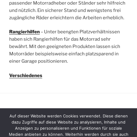
passender Motorradheber oder Ständer sehr hilfreich
und nützlich. Ein sicherer Stand und wenigstens frei
zugängliche Räder erleichtern die Arbeiten erheblich.
Rangierhilfen
– Unter beengten Platzverhältnissen
haben sich Rangierhilfen für das Motorrad sehr
bewährt. Mit den geeigneten Produkten lassen sich
Motorräder beispielsweise einfach platzsparend in
einer Garage positionieren.
Verschiedenes
Auf dieser Website werden Cookies verwendet. Diese dienen
Impressum
dazu Zugriffe auf diese Website zu analysieren, Inhalte und
Anzeigen zu personalisieren und Funktionen für soziale
Datenschutzerklärung
Medien anbieten zu können. Weiterhin werden durch sie auch