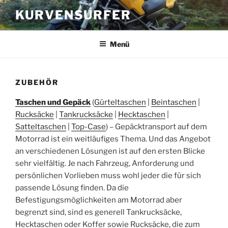
Zum
KURVENSURFER
Inhalt
springen
Menü
ZUBEHÖR
Taschen und Gepäck
(
Gürteltaschen
|
Beintaschen
|
Rucksäcke
|
Tankrucksäcke
|
Hecktaschen
|
Satteltaschen
|
Top-Case
) – Gepäcktransport auf dem
Motorrad ist ein weitläufiges Thema. Und das Angebot
an verschiedenen Lösungen ist auf den ersten Blicke
sehr vielfältig. Je nach Fahrzeug, Anforderung und
persönlichen Vorlieben muss wohl jeder die für sich
passende Lösung finden. Da die
Befestigungsmöglichkeiten am Motorrad aber
begrenzt sind, sind es generell Tankrucksäcke,
Hecktaschen oder Koffer sowie Rucksäcke, die zum