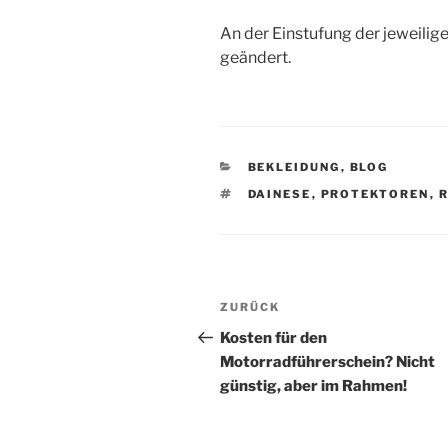
An der Einstufung der jeweilige
geändert.
KATEGORIEN
BEKLEIDUNG
,
BLOG
SCHLAGWÖRTER
DAINESE
,
PROTEKTOREN
,
Beitragsnavigation
Vorheriger
ZURÜCK
Beitrag
Kosten für den
Motorradführerschein? Nicht
günstig, aber im Rahmen!