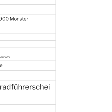
 900 Monster
ominator
e
radführerschei