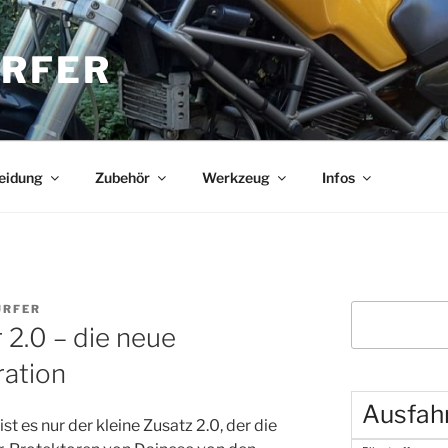
RFER
eidung
Zubehör
Werkzeug
Infos
URFER
Suchen
2.0 – die neue
ation
Ausfah
t es nur der kleine Zusatz 2.0, der die