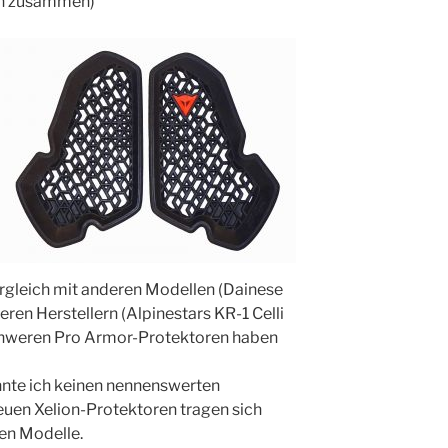
ten zusammen)
ergleich mit anderen Modellen (Dainese
ren Herstellern (Alpinestars KR-1 Celli
schweren Pro Armor-Protektoren haben
onnte ich keinen nennenswerten
neuen Xelion-Protektoren tragen sich
en Modelle.