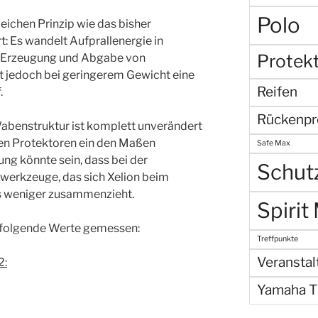
Polo
eichen Prinzip wie das bisher
 Es wandelt Aufprallenergie in
Protek
e Erzeugung und Abgabe von
 jedoch bei geringerem Gewicht eine
Reifen
.
Rückenpr
abenstruktur ist komplett unverändert
uen Protektoren ein den Maßen
Safe Max
ung könnte sein, dass bei der
Schut
werkzeuge, das sich Xelion beim
s weniger zusammenzieht.
Spirit
h folgende Werte gemessen:
Treffpunkte
Veransta
2:
Yamaha 