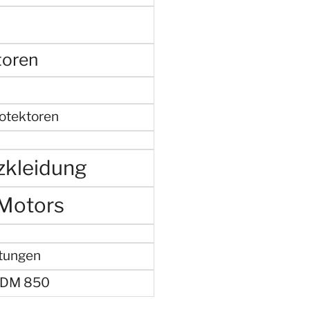
toren
otektoren
zkleidung
 Motors
ltungen
TDM 850