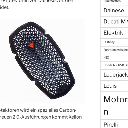
r-Protektoren von Dainese von den
Bikertreffen
idet.
Dainese
Ducati M
Elektrik
Fastway
Funktionswäsche
HJC
Honda NX 650 D
Lederjack
Louis
Motor
n
ektoren wird ein spezielles Carbon-
 neuen 2.0-Ausführungen kommt Xelion
Pirelli