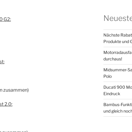
Neueste
0 G2:
Nächste Rabatta
Produkte und G
Motorradausfah
durchaus!
t:
Midsummer-Sale
Polo
Ducati 900 Mon
ten zusammen)
Eindruck
t 2.0:
Bambus-Funkti
und gleich no