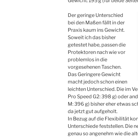
Gewicht: 195 g (für beide Sei
Der geringe Unterschied
bei den Maßen fällt in der
Praxis kaum ins Gewicht.
Soweit ich das bisher
getestet habe, passen die
Protektoren nach wie vor
problemlos in die
vorgesehenen Taschen.
Das Geringere Gewicht
macht jedoch schon einen
leichten Unterschied. Die im V
Pro Speed G2: 398 g) oder ande
M: 396 g) bisher eher etwas 
da jetzt gut aufgeholt.
In Bezug auf die Flexibilität k
Unterschiede feststellen. Die 
genau so angenehm wie die alt