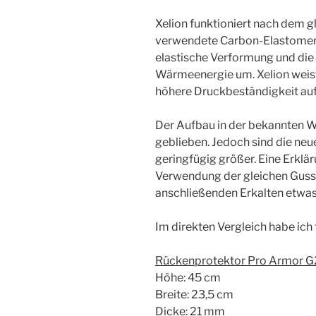
Xelion funktioniert nach dem gl
verwendete Carbon-Elastomert:
elastische Verformung und di
Wärmeenergie um. Xelion weist
höhere Druckbeständigkeit auf
Der Aufbau in der bekannten W
geblieben. Jedoch sind die ne
geringfügig größer. Eine Erklär
Verwendung der gleichen Guss
anschließenden Erkalten etwa
Im direkten Vergleich habe ic
Rückenprotektor Pro Armor G
Höhe: 45 cm
Breite: 23,5 cm
Dicke: 21 mm