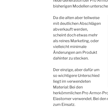
neue Generation der Pro Armo
bisherigen Modellen untersche
Da die alten aber teilweise
mit deutlichen Abschlägen
abverkauft werden,
scheint doch etwas mehr
als reines Marketing, oder
vielleicht minimale
Änderungen am Produkt
dahinter zu stecken.
Der einzige, aber dafür um
so wichtigere Unterschied
liegt im verwendeten
Material: Bei den
herkömmlichen Pro Armor-Prot
Elastomer verwendet. Bei den
zum Einsatz.