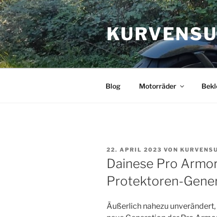
Zum
Inhalt
KURVENSU
springen
Blog
Motorräder
Bekl
VERÖFFENTLICHT
22. APRIL 2023
VON
KURVENS
AM
Dainese Pro Armor 
Protektoren-Gener
Äußerlich nahezu unverändert, is